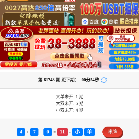
第
61748
期 距下期：
00
分
53
秒
大单
未开:
1
期
大双
未开:
5
期
小双
未开:
4
期
4
7
0
11
小
单
咪牌
+
+
=
-