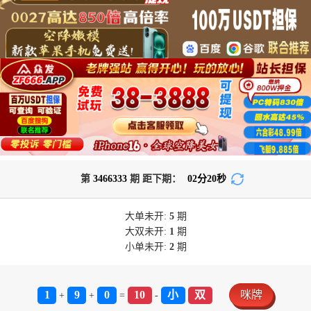
第
3466333
期 距下期：
02
分
20
秒
大单
未开:
5
期
大双
未开:
1
期
小单
未开:
2
期
1
9
0
10
小
双
咪牌
+
+
=
-